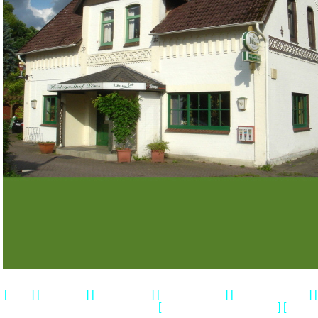
[
] [
] [
] [
] [
] [
Home
Impressum
Wir ueber uns
Gedenkstaetten
Loens & Walsrode
[
] [
Geschichtliches & Aktuelles
Heidem