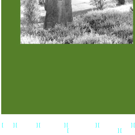
[
] [
] [
] [
] [
] [
Home
Impressum
Wir ueber uns
Gedenkstaetten
Loens & Walsrode
[
] [
Geschichtliches & Aktuelles
Heidem