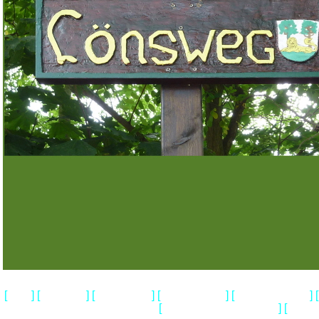
[
] [
] [
] [
] [
] [
Home
Impressum
Wir ueber uns
Gedenkstaetten
Loens & Walsrode
[
] [
Geschichtliches & Aktuelles
Heidem