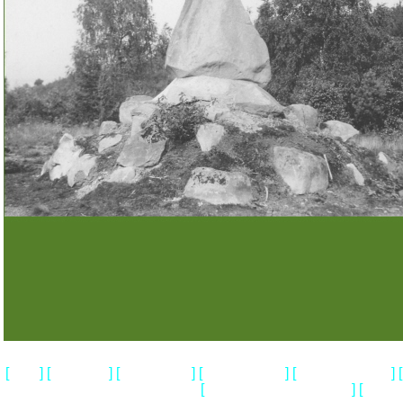
[
] [
] [
] [
] [
] [
Home
Impressum
Wir ueber uns
Gedenkstaetten
Loens & Walsrode
[
] [
Geschichtliches & Aktuelles
Heidem