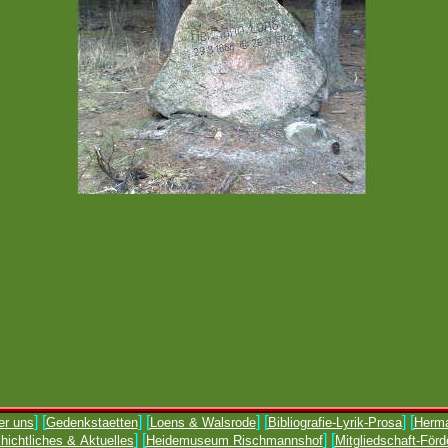
] [
] [
] [
] [
er uns
Gedenkstaetten
Loens & Walsrode
Bibliografie-Lyrik-Prosa
Herma
] [
] [
ichtliches & Aktuelles
Heidemuseum Rischmannshof
Mitgliedschaft-Förd