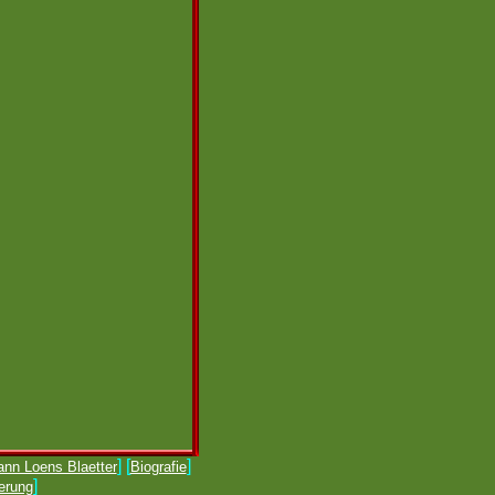
] [
]
nn Loens Blaetter
Biografie
]
erung