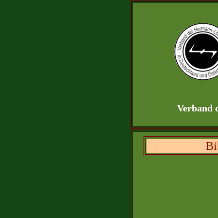
Verband d
Bi