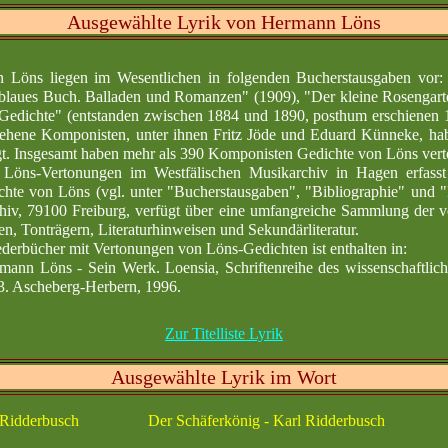
Ausgewählte Lyrik von Hermann Löns
 Löns liegen im Wesentlichen in folgenden Bucherstausgaben vor:
blaues Buch. Balladen und Romanzen" (1909), "Der kleine Rosengarte
 Gedichte" (entstanden zwischen 1884 und 1890, posthum erschienen 1
ehene Komponisten, unter ihnen Fritz Jöde und Eduard Künneke, hab
ngt. Insgesamt haben mehr als 390 Komponisten Gedichte von Löns vert
r Löns-Vertonungen im Westfälischen Musikarchiv in Hagen erfasst
hte von Löns (vgl. unter "Bucherstausgaben", "Bibliographie" und "L
chiv, 79100 Freiburg, verfügt über eine umfangreiche Sammlung der v
n, Tonträgern, Literaturhinweisen und Sekundärliteratur.
ederbücher mit Vertonungen von Löns-Gedichten ist enthalten in:
ann Löns - Sein Werk. Loensia, Schriftenreihe des wissenschaftlich
. Ascheberg-Herbern, 1996.
Zur Titelliste Lyrik
Ausgewählte Lyrik im Wort
 Ridderbusch
Der Schäferkönig - Karl Ridderbusch